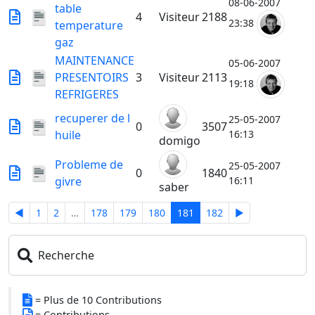
08-06-2007
table
4
Visiteur
2188
23:38
temperature
gaz
MAINTENANCE
05-06-2007
PRESENTOIRS
3
Visiteur
2113
19:18
REFRIGERES
recuperer de l
25-05-2007
0
3507
huile
16:13
domigo
Probleme de
25-05-2007
0
1840
givre
16:11
saber
◄
1
2
…
178
179
180
181
182
►
Recherche
= Plus de 10 Contributions
= Contributions.