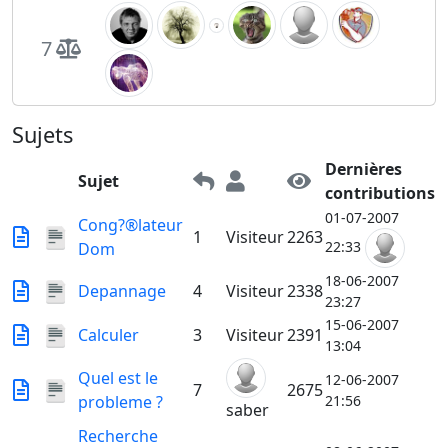
7
Sujets
Dernières
Sujet
contributions
01-07-2007
Cong?®lateur
1
Visiteur
2263
22:33
Dom
18-06-2007
Depannage
4
Visiteur
2338
23:27
15-06-2007
Calculer
3
Visiteur
2391
13:04
Quel est le
12-06-2007
7
2675
probleme ?
21:56
saber
Recherche