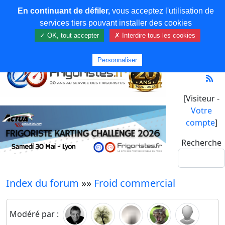
En continuant de défiler,
vous acceptez l'utilisation de
services tiers pouvant installer des cookies
✓ OK, tout accepter
✗ Interdire tous les cookies
Personnaliser
[Visiteur -
Votre
compte
]
Recherche
Index du forum
»»
Froid commercial
Modéré par :