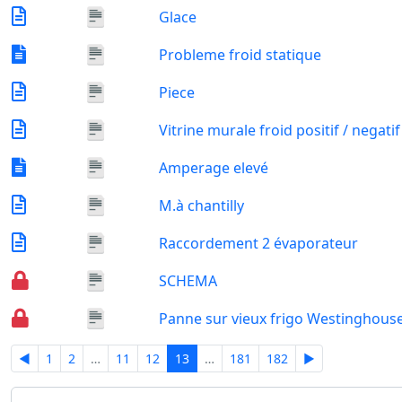
Glace
Probleme froid statique
Piece
Vitrine murale froid positif / negatif
Amperage elevé
M.à chantilly
Raccordement 2 évaporateur
SCHEMA
Panne sur vieux frigo Westinghous
◄
1
2
…
11
12
13
…
181
182
►