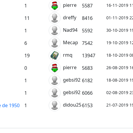
pierre
16-11-2019 1
1
5587
dreffy
01-11-2019 2
11
8416
Nad94
30-10-2019 1
1
5592
Mecap
19-10-2019 1
6
7542
rmq
18-10-2019 0
19
13947
pierre
26-08-2019 1
0
5683
gebsi92
18-08-2019 1
1
6182
gebsi92
02-08-2019 2
1
6066
didou25
21-07-2019 1
e de 1950
1
6153