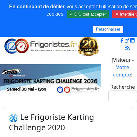
En continuant de défiler,
vous acceptez l'utilisation de ser
cookies
✓ OK, tout accepter
✗ Interdire 
Personnaliser
[Visiteur -
Votre
compte
]
Recherche
Le Frigoriste Karting
Challenge 2020