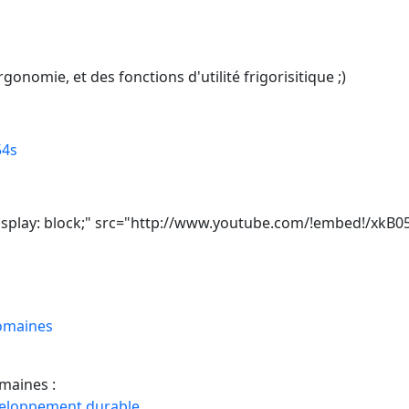
nomie, et des fonctions d'utilité frigorisitique ;)
54s
o; display: block;" src="http://www.youtube.com/!embed!/x
domaines
omaines :
veloppement durable