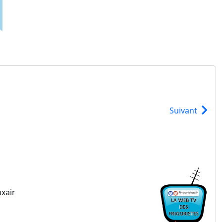
Suivant
axair