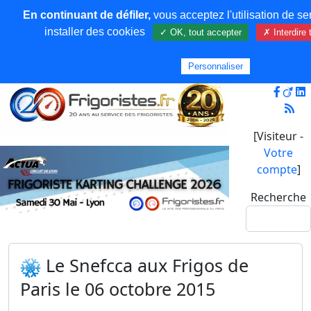
En continuant de défiler,
vous acceptez l'utilisation de se
installer des cookies
✓ OK, tout accepter
✗ Interdire 
Personnaliser
[Visiteur -
Votre
compte
]
Recherche
Le Snefcca aux Frigos de
Paris le 06 octobre 2015