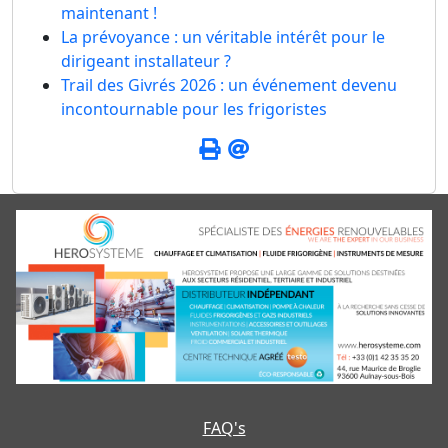
maintenant !
La prévoyance : un véritable intérêt pour le
dirigeant installateur ?
Trail des Givrés 2026 : un événement devenu
incontournable pour les frigoristes
FAQ's