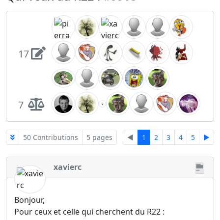
17
7
50 Contributions
5 pages
◄
1
2
3
4
5
►
xavierc
Bonjour,
Pour ceux et celle qui cherchent du R22 :