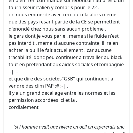
eh bien il en commande sur leboncoin au pres d'un
fournisseur italien y compris pour le 22 .
on nous emmerde avec ceci ou cela alors meme
que des pays fesant partie de la CE se permettent
d'enondé chez nous sans aucun probleme .
le gars dont je vous parle , meme si le fluide n'est
pas interdit , meme si aucune contrainte, il ira en
achter la ou il le fait actuellement . car aucune
tracabilité .donc peu continuer a travailler au black
tout en pretendant aux aides sociales etcompagnie
:-| :-| .
et que dire des societes"GSB" qui continuent a
vendre des clim PAP :# :-| .
il y a un grand decallage entre les normes et les
permission accordées ici et la .
cordialement
"si l homme avait une riviere en or,il en espererais une