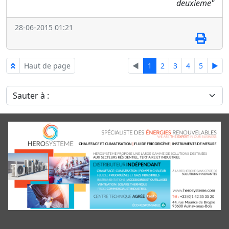
deuxieme"
28-06-2015 01:21
Haut de page
◄
1
2
3
4
5
►
Sauter à :