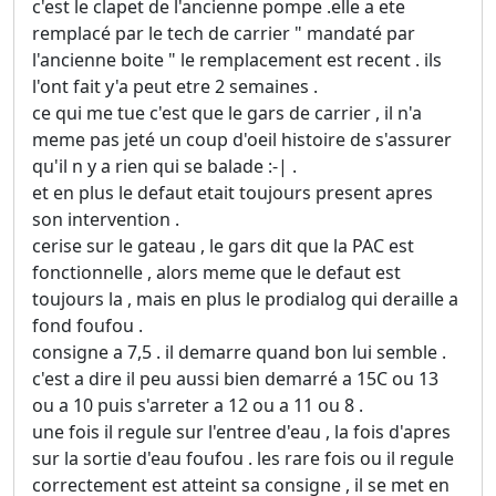
c'est le clapet de l'ancienne pompe .elle a ete
remplacé par le tech de carrier " mandaté par
l'ancienne boite " le remplacement est recent . ils
l'ont fait y'a peut etre 2 semaines .
ce qui me tue c'est que le gars de carrier , il n'a
meme pas jeté un coup d'oeil histoire de s'assurer
qu'il n y a rien qui se balade :-| .
et en plus le defaut etait toujours present apres
son intervention .
cerise sur le gateau , le gars dit que la PAC est
fonctionnelle , alors meme que le defaut est
toujours la , mais en plus le prodialog qui deraille a
fond foufou .
consigne a 7,5 . il demarre quand bon lui semble .
c'est a dire il peu aussi bien demarré a 15C ou 13
ou a 10 puis s'arreter a 12 ou a 11 ou 8 .
une fois il regule sur l'entree d'eau , la fois d'apres
sur la sortie d'eau foufou . les rare fois ou il regule
correctement est atteint sa consigne , il se met en