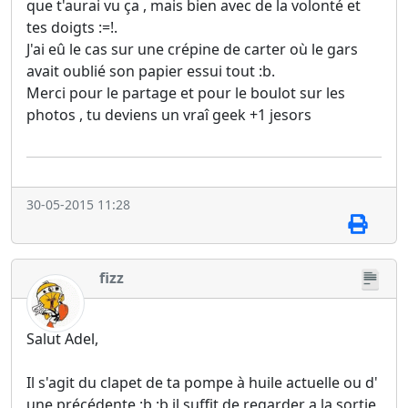
que t'aurai vu ça , mais bien avec de la volonté et
tes doigts :=!.
J'ai eû le cas sur une crépine de carter où le gars
avait oublié son papier essui tout :b.
Merci pour le partage et pour le boulot sur les
photos , tu deviens un vraî geek +1 jesors
30-05-2015 11:28
fizz
Salut Adel,
Il s'agit du clapet de ta pompe à huile actuelle ou d'
une précédente :b :b il suffit de regarder a la sortie