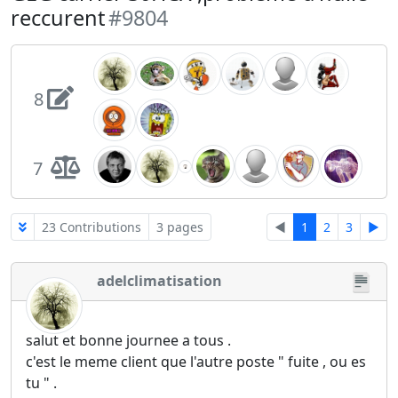
reccurent
#9804
8
7
23 Contributions
3 pages
◄
1
2
3
►
adelclimatisation
salut et bonne journee a tous .
c'est le meme client que l'autre poste " fuite , ou es
tu " .