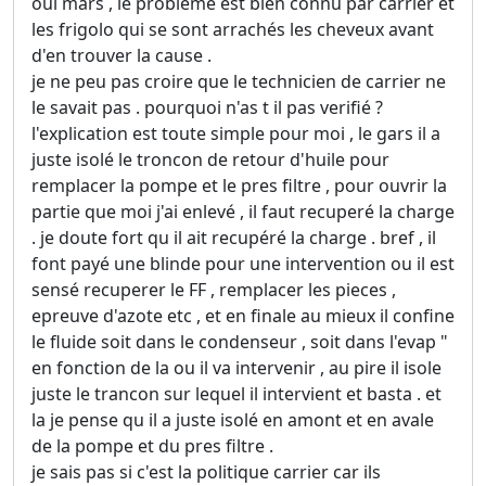
oui mars , le probleme est bien connu par carrier et
les frigolo qui se sont arrachés les cheveux avant
d'en trouver la cause .
je ne peu pas croire que le technicien de carrier ne
le savait pas . pourquoi n'as t il pas verifié ?
l'explication est toute simple pour moi , le gars il a
juste isolé le troncon de retour d'huile pour
remplacer la pompe et le pres filtre , pour ouvrir la
partie que moi j'ai enlevé , il faut recuperé la charge
. je doute fort qu il ait recupéré la charge . bref , il
font payé une blinde pour une intervention ou il est
sensé recuperer le FF , remplacer les pieces ,
epreuve d'azote etc , et en finale au mieux il confine
le fluide soit dans le condenseur , soit dans l'evap "
en fonction de la ou il va intervenir , au pire il isole
juste le trancon sur lequel il intervient et basta . et
la je pense qu il a juste isolé en amont et en avale
de la pompe et du pres filtre .
je sais pas si c'est la politique carrier car ils