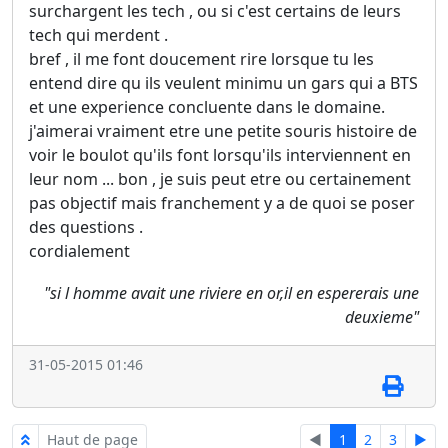
surchargent les tech , ou si c'est certains de leurs
tech qui merdent .
bref , il me font doucement rire lorsque tu les
entend dire qu ils veulent minimu un gars qui a BTS
et une experience concluente dans le domaine.
j'aimerai vraiment etre une petite souris histoire de
voir le boulot qu'ils font lorsqu'ils interviennent en
leur nom ... bon , je suis peut etre ou certainement
pas objectif mais franchement y a de quoi se poser
des questions .
cordialement
"si l homme avait une riviere en or,il en espererais une
deuxieme"
31-05-2015 01:46
Haut de page
◄
1
2
3
►