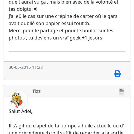
que t'aurai vu ça , mais bien avec de la volonté et
tes doigts :=!.
J'ai eû le cas sur une crépine de carter où le gars
avait oublié son papier essui tout :b.
Merci pour le partage et pour le boulot sur les
photos , tu deviens un vraî geek +1 jesors
30-05-2015 11:28
fizz
Salut Adel,
Il s'agit du clapet de ta pompe à huile actuelle ou d'
une précédente :b :b il suffit de regarder a la sortie