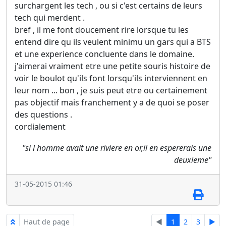
surchargent les tech , ou si c'est certains de leurs
tech qui merdent .
bref , il me font doucement rire lorsque tu les
entend dire qu ils veulent minimu un gars qui a BTS
et une experience concluente dans le domaine.
j'aimerai vraiment etre une petite souris histoire de
voir le boulot qu'ils font lorsqu'ils interviennent en
leur nom ... bon , je suis peut etre ou certainement
pas objectif mais franchement y a de quoi se poser
des questions .
cordialement
"si l homme avait une riviere en or,il en espererais une
deuxieme"
31-05-2015 01:46
Haut de page
◄
1
2
3
►