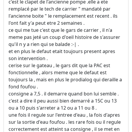
c'est le clapet de l'ancienne pompe .elle a ete
remplacé par le tech de carrier " mandaté par
l'ancienne boite " le remplacement est recent . ils
l'ont fait y'a peut etre 2 semaines .
ce qui me tue c'est que le gars de carrier , il n'a
meme pas jeté un coup d'oeil histoire de s'assurer
qu'il n y a rien qui se balade :-| .
et en plus le defaut etait toujours present apres
son intervention .
cerise sur le gateau , le gars dit que la PAC est
fonctionnelle , alors meme que le defaut est
toujours la , mais en plus le prodialog qui deraille a
fond foufou .
consigne a 7,5 . il demarre quand bon lui semble .
c'est a dire il peu aussi bien demarré a 15C ou 13
ou a 10 puis s'arreter a 12 ou a 11 ou 8 .
une fois il regule sur l'entree d'eau , la fois d'apres
sur la sortie d'eau foufou . les rare fois ou il regule
correctement est atteint sa consigne , il se met en