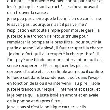
oui mars , le probleme est bien connu par carrier et
les frigolo qui se sont arrachés les cheveux avant
d'en trouver la cause .
je ne peu pas croire que le technicien de carrier ne
le savait pas . pourquoi n'as t il pas verifié ?
l'explication est toute simple pour moi , le gars il a
juste isolé le troncon de retour d'huile pour
remplacer la pompe et le pres filtre , pour ouvrir la
partie que moi j'ai enlevé , il faut recuperé la charge
. je doute fort qu il ait recupéré la charge . bref , il
font payé une blinde pour une intervention ou il est
sensé recuperer le FF , remplacer les pieces ,
epreuve d'azote etc , et en finale au mieux il confine
le fluide soit dans le condenseur , soit dans l'evap "
en fonction de la ou il va intervenir , au pire il isole
juste le trancon sur lequel il intervient et basta . et
la je pense qu il a juste isolé en amont et en avale
de la pompe et du pres filtre .
je sais pas si c'est la politique carrier car ils