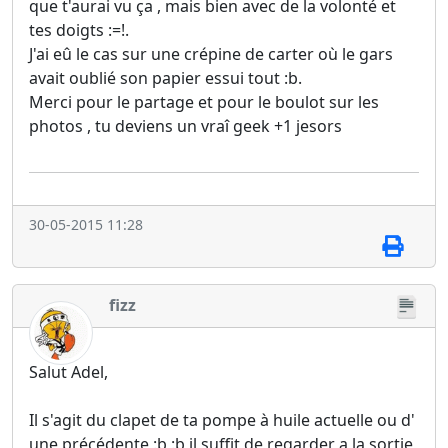
que t'aurai vu ça , mais bien avec de la volonté et
tes doigts :=!.
J'ai eû le cas sur une crépine de carter où le gars
avait oublié son papier essui tout :b.
Merci pour le partage et pour le boulot sur les
photos , tu deviens un vraî geek +1 jesors
30-05-2015 11:28
fizz
Salut Adel,
Il s'agit du clapet de ta pompe à huile actuelle ou d'
une précédente :b :b il suffit de regarder a la sortie