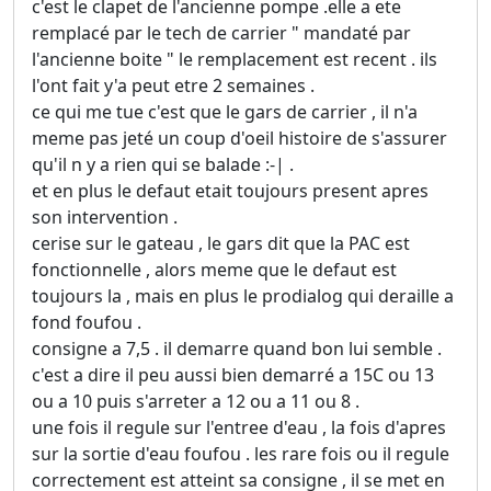
c'est le clapet de l'ancienne pompe .elle a ete
remplacé par le tech de carrier " mandaté par
l'ancienne boite " le remplacement est recent . ils
l'ont fait y'a peut etre 2 semaines .
ce qui me tue c'est que le gars de carrier , il n'a
meme pas jeté un coup d'oeil histoire de s'assurer
qu'il n y a rien qui se balade :-| .
et en plus le defaut etait toujours present apres
son intervention .
cerise sur le gateau , le gars dit que la PAC est
fonctionnelle , alors meme que le defaut est
toujours la , mais en plus le prodialog qui deraille a
fond foufou .
consigne a 7,5 . il demarre quand bon lui semble .
c'est a dire il peu aussi bien demarré a 15C ou 13
ou a 10 puis s'arreter a 12 ou a 11 ou 8 .
une fois il regule sur l'entree d'eau , la fois d'apres
sur la sortie d'eau foufou . les rare fois ou il regule
correctement est atteint sa consigne , il se met en