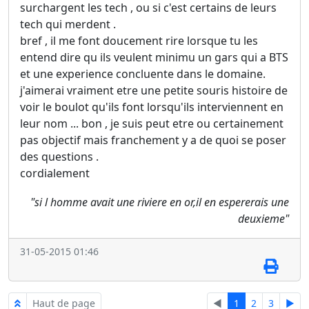
surchargent les tech , ou si c'est certains de leurs
tech qui merdent .
bref , il me font doucement rire lorsque tu les
entend dire qu ils veulent minimu un gars qui a BTS
et une experience concluente dans le domaine.
j'aimerai vraiment etre une petite souris histoire de
voir le boulot qu'ils font lorsqu'ils interviennent en
leur nom ... bon , je suis peut etre ou certainement
pas objectif mais franchement y a de quoi se poser
des questions .
cordialement
"si l homme avait une riviere en or,il en espererais une
deuxieme"
31-05-2015 01:46
Haut de page
◄
1
2
3
►