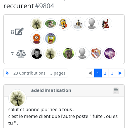
reccurent
#9804
8
7
23 Contributions
3 pages
◄
1
2
3
►
adelclimatisation
salut et bonne journee a tous .
c'est le meme client que l'autre poste " fuite , ou es
tu " .