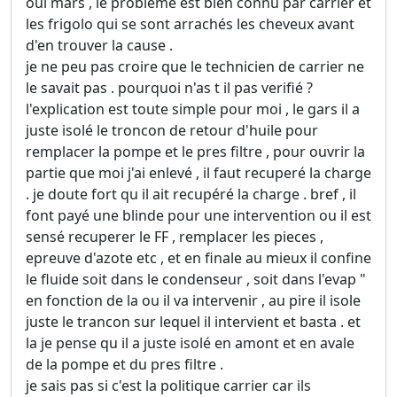
oui mars , le probleme est bien connu par carrier et
les frigolo qui se sont arrachés les cheveux avant
d'en trouver la cause .
je ne peu pas croire que le technicien de carrier ne
le savait pas . pourquoi n'as t il pas verifié ?
l'explication est toute simple pour moi , le gars il a
juste isolé le troncon de retour d'huile pour
remplacer la pompe et le pres filtre , pour ouvrir la
partie que moi j'ai enlevé , il faut recuperé la charge
. je doute fort qu il ait recupéré la charge . bref , il
font payé une blinde pour une intervention ou il est
sensé recuperer le FF , remplacer les pieces ,
epreuve d'azote etc , et en finale au mieux il confine
le fluide soit dans le condenseur , soit dans l'evap "
en fonction de la ou il va intervenir , au pire il isole
juste le trancon sur lequel il intervient et basta . et
la je pense qu il a juste isolé en amont et en avale
de la pompe et du pres filtre .
je sais pas si c'est la politique carrier car ils