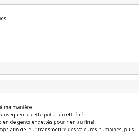
ues:
aà ma manière .
onséquence cette pollution effréné .
bien de gents endettés pour rien au final.
s afin de leur transmettre des valeures humaines, puis il fa