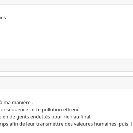
ues:
aà ma manière .
onséquence cette pollution effréné .
bien de gents endettés pour rien au final.
s afin de leur transmettre des valeures humaines, puis il fa