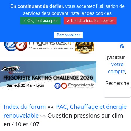
En continuant de défiler,
vous acceptez l'utilisation de
services tiers pouvant installer des cookies
✓ OK, tout accepter
✗ Interdire tous les cookies
Personnaliser
[Visiteur -
Votre
compte
]
Recherche
Index du forum
»»
PAC, Chauffage et énergie
renouvelable
»» Question pressions sur clim
en 410 et 407