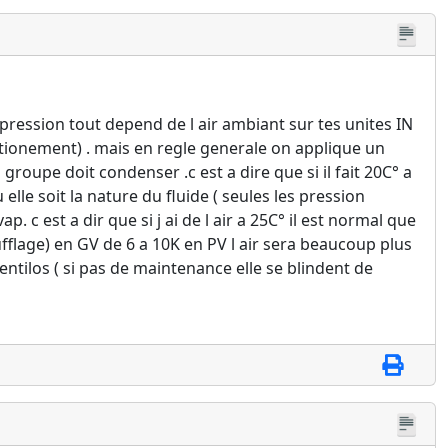
ression tout depend de l air ambiant sur tes unites IN
tionement) . mais en regle generale on applique un
 groupe doit condenser .c est a dire que si il fait 20C° a
lle soit la nature du fluide ( seules les pression
 c est a dir que si j ai de l air a 25C° il est normal que
soufflage) en GV de 6 a 10K en PV l air sera beaucoup plus
ventilos ( si pas de maintenance elle se blindent de