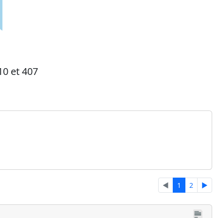
10 et 407
◄
1
2
►