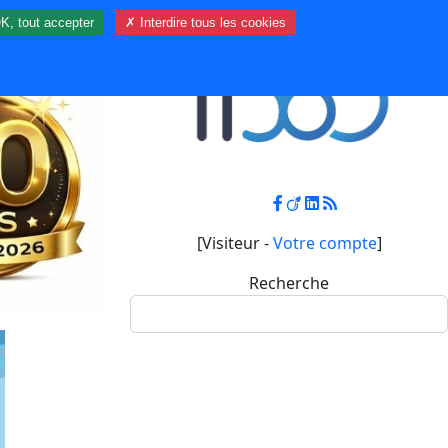
K, tout accepter
✗ Interdire tous les cookies
Contact
Mon compte
[Visiteur -
Votre compte
]
Recherche