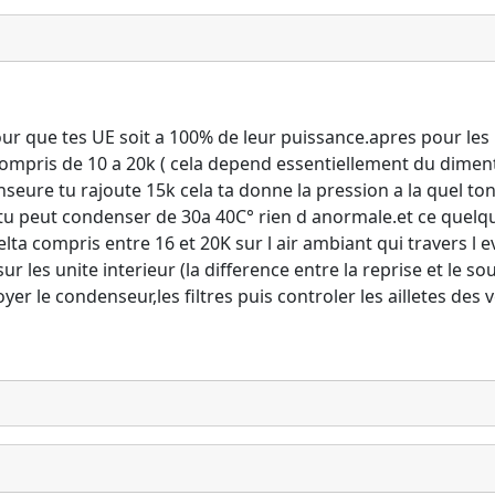
 que tes UE soit a 100% de leur puissance.apres pour les p
compris de 10 a 20k ( cela depend essentiellement du dimen
enseure tu rajoute 15k cela ta donne la pression a la quel ton
tu peut condenser de 30a 40C° rien d anormale.et ce quelqu e
 compris entre 16 et 20K sur l air ambiant qui travers l evap.
sur les unite interieur (la difference entre la reprise et le 
yer le condenseur,les filtres puis controler les ailletes des 