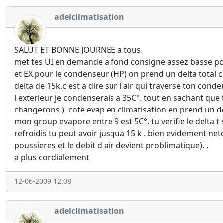
adelclimatisation
SALUT ET BONNE JOURNEE a tous
met tes UI en demande a fond consigne assez basse pour
et EX.pour le condenseur (HP) on prend un delta total 
delta de 15k.c est a dire sur l air qui traverse ton cond
l exterieur je condenserais a 35C°. tout en sachant que 
changerons ). cote evap en climatisation en prend un delta
mon group evapore entre 9 est 5C°. tu verifie le delta t 
refroidis tu peut avoir jusqua 15 k . bien evidement neto
poussieres et le debit d air devient problimatique). .
a plus cordialement
12-06-2009 12:08
adelclimatisation