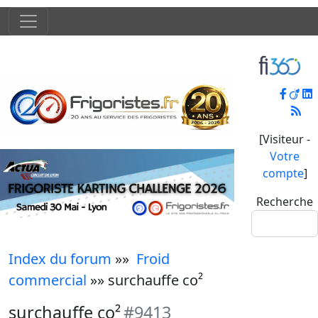
[Visiteur -
Votre
compte
]
Recherche
Index du forum
»»
Froid
commercial
»» surchauffe co²
surchauffe co²
#9413