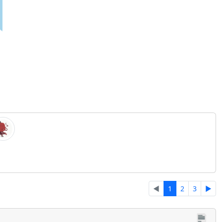
◄
1
2
3
►