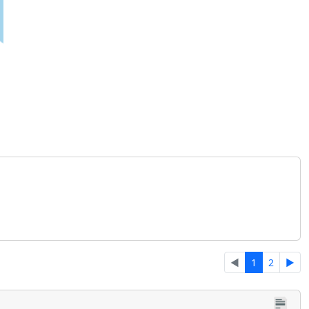
◄
1
2
►