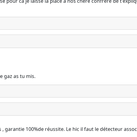
isé pour ca je laisse la place a nos chére confrére de t'expliq
e gaz as tu mis.
s , garantie 100%de réussite. Le hic il faut le détecteur assoc