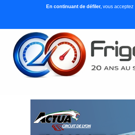
En continuant de défiler,
vous acceptez l'
Accueil
News et articles