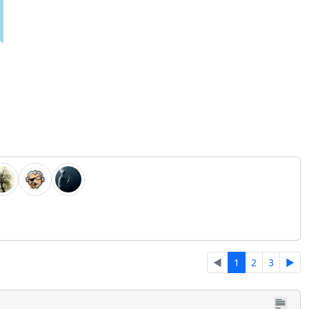
◄
1
2
3
►