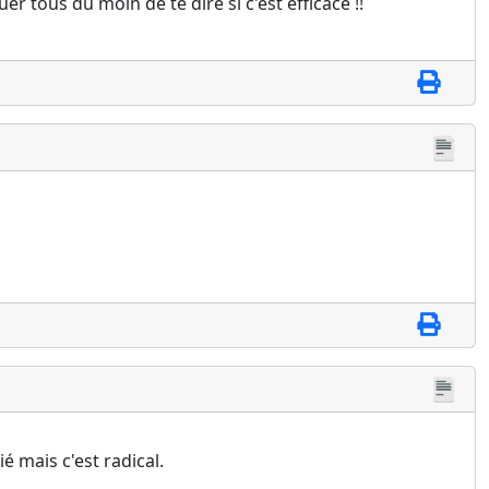
uer tous du moin de te dire si c'est efficace !!
ié mais c'est radical.