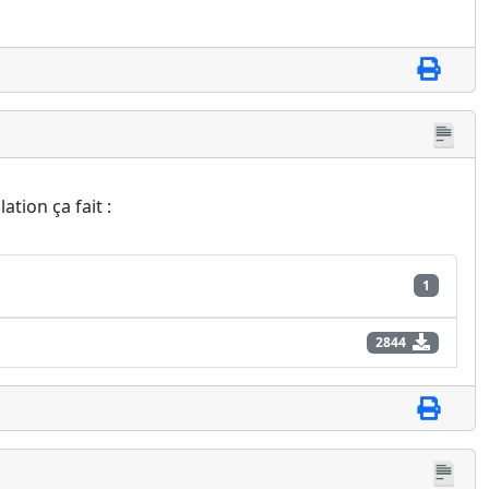
tion ça fait :
1
2844