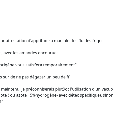
eur attestation d'apptitude a maniuler les fluides frigo
ches, avec les amandes encourues.
igorigène vous satisfera temporairement"
pas sur de ne pas dégazer un peu de ff
t maintenu, je préconniserais plut9ot l'utilisation d'un vac
ote ( ou azote+ 5%hydrogène- avec détec spécifique), sinon il
n?