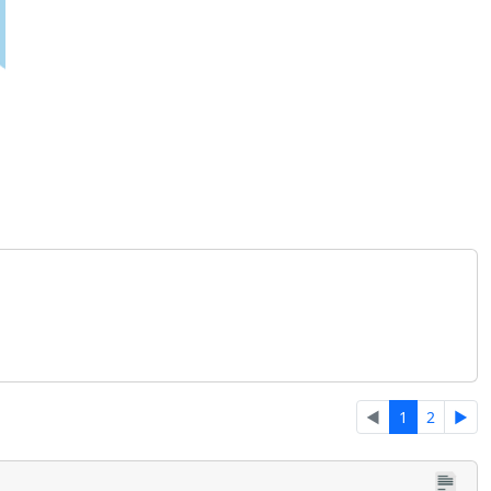
◄
1
2
►