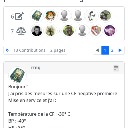
6
7
13 Contributions
2 pages
◄
1
2
►
rmq
Bonjour°
J'ai pris des mesures sur une CF négative première
Mise en service et j'ai :
Température de la CF : -30° C
BP : -40°
HP : 35°