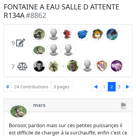
FONTAINE A EAU SALLE D ATTENTE
R134A
#8862
9
7
24 Contributions
3 pages
◄
1
2
3
►
mars
Bonsoir, pardon mais sur ces petites puissançes il
est difficile de charger à la surchauffe, enfin c'est ce