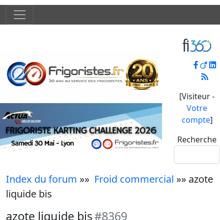
[Visiteur -
Votre
compte
]
Recherche
Index du forum
»»
Froid commercial
»» azote
liquide bis
azote liquide bis
#8369