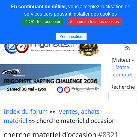
En continuant de défiler,
vous acceptez l'utilisation de
services tiers pouvant installer des cookies
✓ OK, tout accepter
✗ Interdire tous les cookies
Personnaliser
[Visiteur -
Votre
compte
]
Recherche
Index du forum
»»
Ventes, achats
matériel
»» cherche materiel d'occasion
cherche materiel d'occasion
#8321