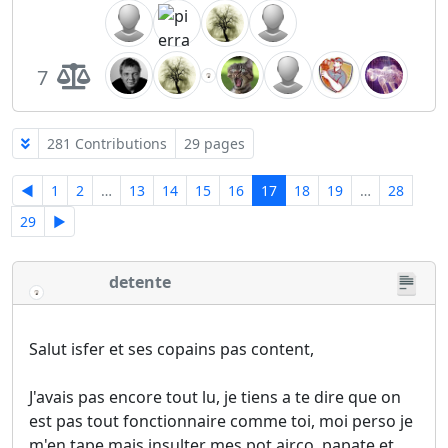
7
281 Contributions
29 pages
◄
1
2
…
13
14
15
16
17
18
19
…
28
29
►
detente
Salut isfer et ses copains pas content,
J'avais pas encore tout lu, je tiens a te dire que on
est pas tout fonctionnaire comme toi, moi perso je
m'en tape mais insulter mes pot airco, papate et