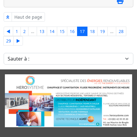
Haut de page
◄
1
2
…
13
14
15
16
17
18
19
…
28
29
►
Sauter à :