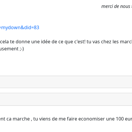
merci de nous 
op=mydown&did=83
! cela te donne une idée de ce que c'est! tu vas chez les m
eusement ;-)
t ca marche , tu viens de me faire economiser une 100 euros,