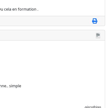
 vu cela en formation .
onne.. simple
aircofrigo