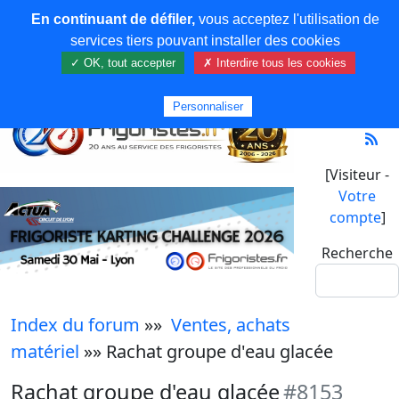
En continuant de défiler,
vous acceptez l'utilisation de
services tiers pouvant installer des cookies
✓ OK, tout accepter
✗ Interdire tous les cookies
Personnaliser
[Visiteur -
Votre
compte
]
Recherche
Index du forum
»»
Ventes, achats
matériel
»» Rachat groupe d'eau glacée
Rachat groupe d'eau glacée
#8153