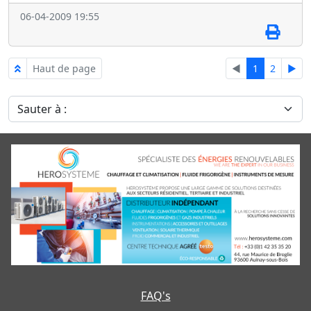
06-04-2009 19:55
Haut de page
◄
1
2
►
Sauter à :
FAQ's