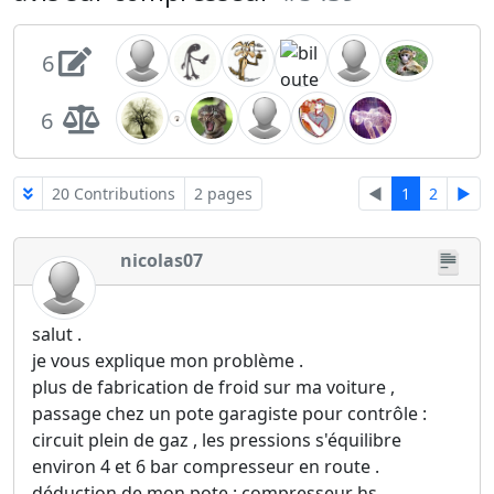
6
6
20 Contributions
2 pages
◄
1
2
►
nicolas07
salut .
je vous explique mon problème .
plus de fabrication de froid sur ma voiture ,
passage chez un pote garagiste pour contrôle :
circuit plein de gaz , les pressions s'équilibre
environ 4 et 6 bar compresseur en route .
déduction de mon pote : compresseur hs .