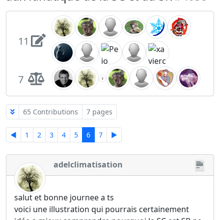
11
7
65 Contributions
7 pages
◄
1
2
3
4
5
6
7
►
adelclimatisation
salut et bonne journee a ts
voici une illustration qui pourrais certainement