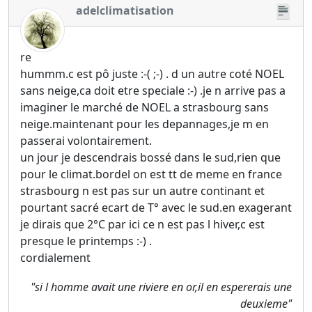
adelclimatisation
re
hummm.c est pô juste :-( ;-) . d un autre coté NOEL
sans neige,ca doit etre speciale :-) .je n arrive pas a
imaginer le marché de NOEL a strasbourg sans
neige.maintenant pour les depannages,je m en
passerai volontairement.
un jour je descendrais bossé dans le sud,rien que
pour le climat.bordel on est tt de meme en france
strasbourg n est pas sur un autre continant et
pourtant sacré ecart de T° avec le sud.en exagerant
je dirais que 2°C par ici ce n est pas l hiver,c est
presque le printemps :-) .
cordialement
"si l homme avait une riviere en or,il en espererais une
deuxieme"