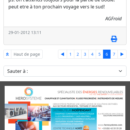
peut etre à ton prochain voyage vers le sud!
AGFroid
29-01-2012 13:11
Haut de page
◄
1
2
3
4
5
6
7
►
Sauter à :