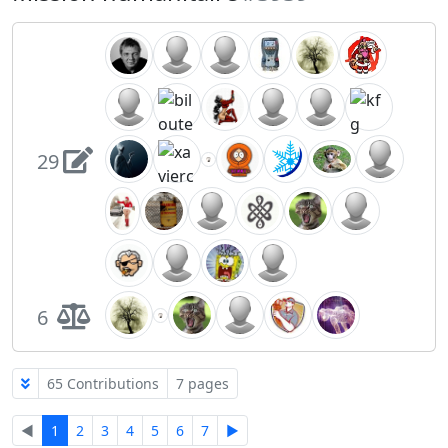
29
6
65 Contributions
7 pages
◄
1
2
3
4
5
6
7
►