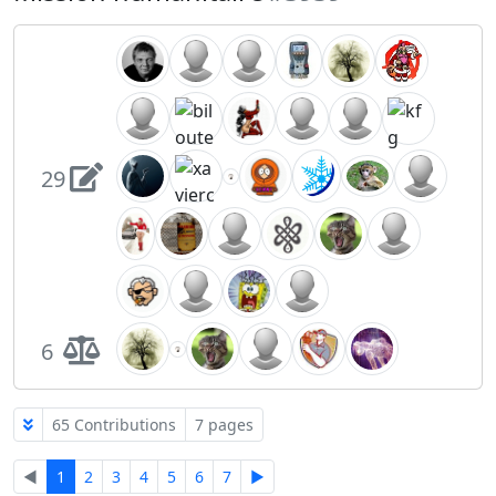
29
6
65 Contributions
7 pages
◄
1
2
3
4
5
6
7
►