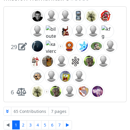
29
6
65 Contributions
7 pages
◄
1
2
3
4
5
6
7
►