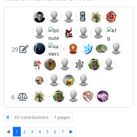
29
6
65 Contributions
7 pages
◄
1
2
3
4
5
6
7
►