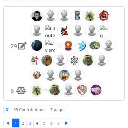
29
6
65 Contributions
7 pages
◄
1
2
3
4
5
6
7
►