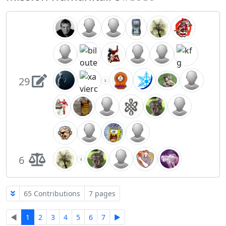
29
6
65 Contributions
7 pages
◄
1
2
3
4
5
6
7
►