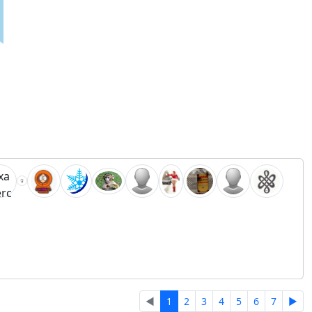
◄
1
2
3
4
5
6
7
►