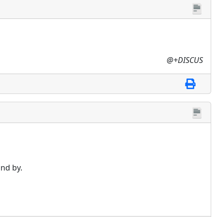
@+DISCUS
and by.