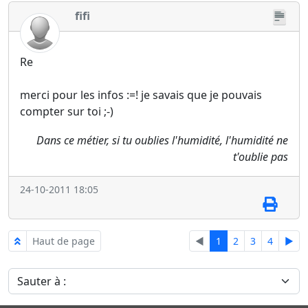
fifi
Re
merci pour les infos :=! je savais que je pouvais
compter sur toi ;-)
Dans ce métier, si tu oublies l'humidité, l'humidité ne
t'oublie pas
24-10-2011 18:05
Haut de page
◄
1
2
3
4
►
Sauter à :