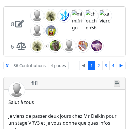
8
6
36 Contributions
4 pages
◄
1
2
3
4
►
fifi
Salut à tous
Je viens de passer deux jours chez Mr Daikin pour
un stage VRV3 et je vous donne quelques infos