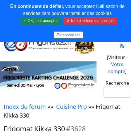
En continuant de défiler,
vous acceptez l'utilisation de
services tiers pouvant installer des cookies
✓ OK, tout accepter
✗ Interdire tous les cookies
Personnaliser
[Visiteur -
Votre
compte
]
Recherche
Index du forum
»»
Cuisine Pro
»» Frigomat
Kikka 330
Frigomat Kikka 330
#3628