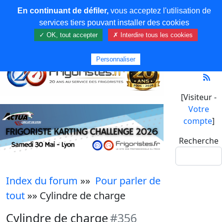
En continuant de défiler,
vous acceptez l'utilisation de
services tiers pouvant installer des cookies
✓ OK, tout accepter
✗ Interdire tous les cookies
Personnaliser
[Visiteur -
Votre
compte
]
Recherche
Index du forum
»»
Pour parler de
tout
»» Cylindre de charge
Cylindre de charge
#356