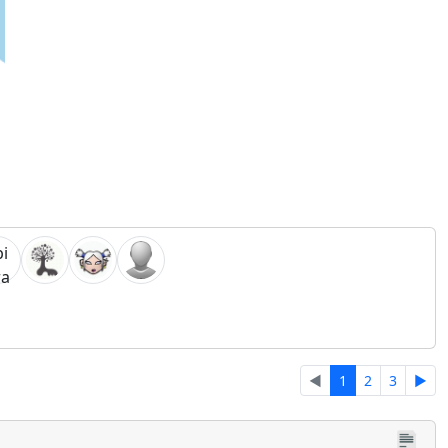
◄
1
2
3
►