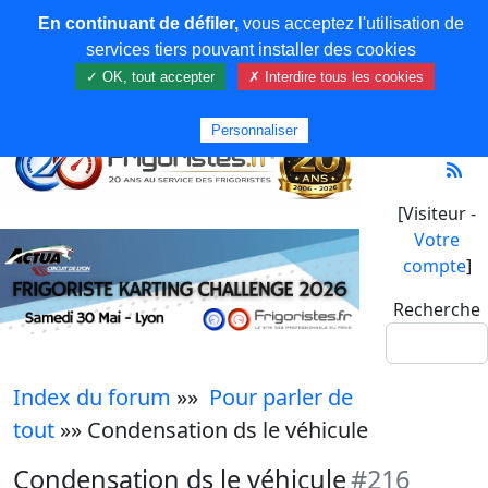
En continuant de défiler,
vous acceptez l'utilisation de
services tiers pouvant installer des cookies
✓ OK, tout accepter
✗ Interdire tous les cookies
Personnaliser
[Visiteur -
Votre
compte
]
Recherche
Index du forum
»»
Pour parler de
tout
»» Condensation ds le véhicule
Condensation ds le véhicule
#216