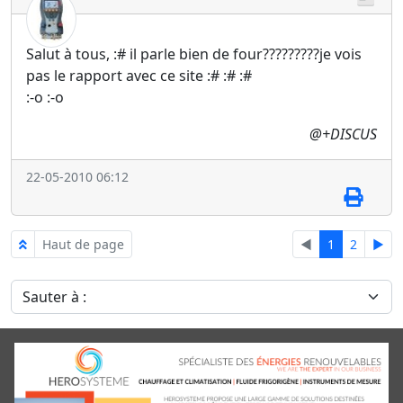
Salut à tous, :# il parle bien de four?????????je vois
pas le rapport avec ce site :# :# :#
:-o :-o
@+DISCUS
22-05-2010 06:12
Haut de page
◄
1
2
►
Sauter à :