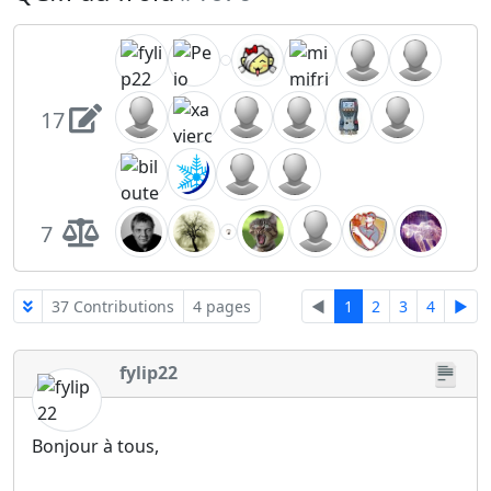
17
7
37 Contributions
4 pages
◄
1
2
3
4
►
fylip22
Bonjour à tous,