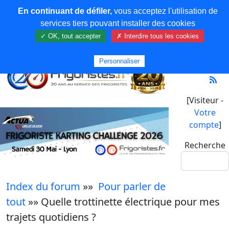
En continuant de défiler,
vous acceptez l'utilisation de
services tiers pouvant installer des cookies
✓ OK, tout accepter
✗ Interdire tous les cookies
Personnaliser
[Visiteur -
Votre
compte
]
Recherche
Index du forum
»»
Pour parler de
tout
»» Quelle trottinette électrique pour mes
trajets quotidiens ?