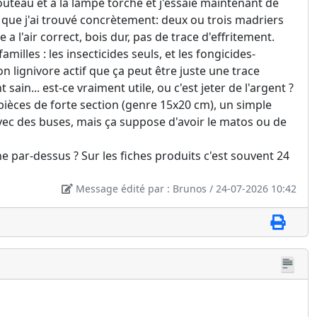
uteau et à la lampe torche et j'essaie maintenant de
e que j'ai trouvé concrètement: deux ou trois madriers
a l'air correct, bois dur, pas de trace d'effritement.
illes : les insecticides seuls, et les fongicides-
n lignivore actif que ça peut être juste une trace
n... est-ce vraiment utile, ou c'est jeter de l'argent ?
ièces de forte section (genre 15x20 cm), un simple
vec des buses, mais ça suppose d'avoir le matos ou de
he par-dessus ? Sur les fiches produits c'est souvent 24
Message édité par : Brunos / 24-07-2026 10:42