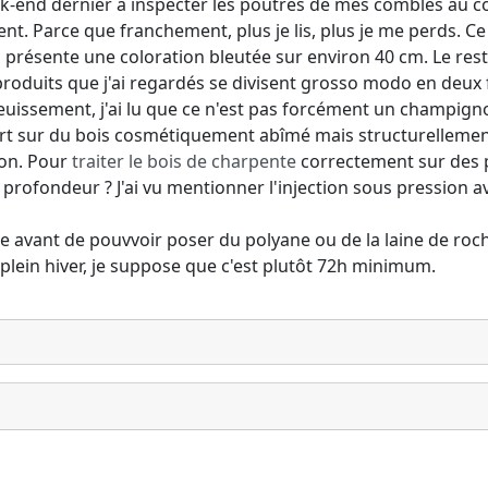
ek-end dernier à inspecter les poutres de mes combles au co
nt. Parce que franchement, plus je lis, plus je me perds. C
 présente une coloration bleutée sur environ 40 cm. Le reste 
produits que j'ai regardés se divisent grosso modo en deux fam
leuissement, j'ai lu que ce n'est pas forcément un champigno
t sur du bois cosmétiquement abîmé mais structurellement sai
ion. Pour
traiter le bois de charpente
correctement sur des p
profondeur ? J'ai vu mentionner l'injection sous pression a
ste avant de pouvvoir poser du polyane ou de la laine de roc
 plein hiver, je suppose que c'est plutôt 72h minimum.