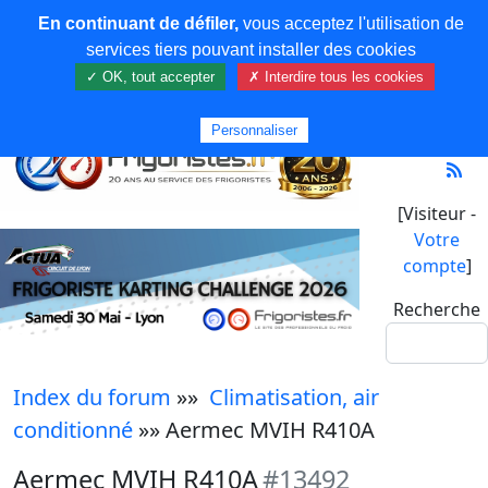
En continuant de défiler,
vous acceptez l'utilisation de
services tiers pouvant installer des cookies
✓ OK, tout accepter
✗ Interdire tous les cookies
Personnaliser
[Visiteur -
Votre
compte
]
Recherche
Index du forum
»»
Climatisation, air
conditionné
»» Aermec MVIH R410A
Aermec MVIH R410A
#13492