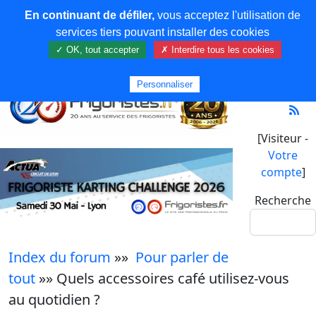
En continuant de défiler,
vous acceptez l'utilisation de
services tiers pouvant installer des cookies
✓ OK, tout accepter
✗ Interdire tous les cookies
Personnaliser
[Visiteur -
Votre
compte
]
Recherche
Index du forum
»»
Pour parler de
tout
»» Quels accessoires café utilisez-vous
au quotidien ?