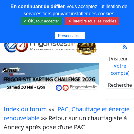
En continuant de défiler,
vous acceptez l'utilisation de
services tiers pouvant installer des cookies
✓ OK, tout accepter
✗ Interdire tous les cookies
Personnaliser
[Visiteur -
Votre
compte
]
Recherche
Index du forum
»»
PAC, Chauffage et énergie
renouvelable
»» Retour sur un chauffagiste à
Annecy après pose d’une PAC