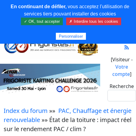
En continuant de défiler,
vous acceptez l'utilisation de
services tiers pouvant installer des cookies
✓ OK, tout accepter
✗ Interdire tous les cookies
Personnaliser
[Visiteur -
Votre
compte
]
Recherche
Index du forum
»»
PAC, Chauffage et énergie
renouvelable
»» État de la toiture : impact réel
sur le rendement PAC / clim ?