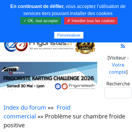
En continuant de défiler,
vous acceptez l'utilisation de
services tiers pouvant installer des cookies
✓ OK, tout accepter
✗ Interdire tous les cookies
Personnaliser
[Visiteur -
Votre
compte
]
Recherche
Index du forum
»»
Froid
commercial
»» Problème sur chambre froide
positive